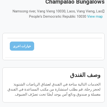
Champalao Bungalows
أكتوبر
2026
Namsong river, Vang Vieng 10030, Laos, Vang Vieng, Lao
People's Democratic Republic 10030
View map
الأحد
الاثنين
الثلاثاء
الأربعاء
الخميس
الجمعة
السبت
ح
ن
ث
ر
خ
ج
س
نوفمبر
2026
الأحد
الاثنين
الثلاثاء
الأربعاء
الخميس
الجمعة
السبت
ح
ن
ث
ر
خ
ج
س
خيارات اخرى
ديسمبر
2026
الأحد
الاثنين
الثلاثاء
الأربعاء
الخميس
الجمعة
السبت
ح
ن
ث
ر
خ
ج
س
وصف الفندق
الخدمات التالية متاحة في الفندق لعشاق الرياضات الشتوية:
يناير
2027
لحجز رحلة، قم بطلب استشارة من مكتب المساعدة في الفندق.
مغسلة و صندوق ودائع آمن يوجد أيضًا تحت تصرّف الضيوف.
الأحد
الاثنين
الثلاثاء
الأربعاء
الخميس
الجمعة
السبت
ح
ن
ث
ر
خ
ج
س