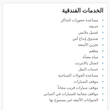
فبراير
2027
الخدمات الفندقية
الأحد
الاثنين
الثلاثاء
الأربعاء
الخميس
الجمعة
السبت
ح
ن
ث
ر
خ
ج
س
مساعدة حجوزات التذاكر
حديقة
غسيل ملابس
مارس
2027
صندوق إيداع آمن
الأحد
الاثنين
الثلاثاء
الأربعاء
الخميس
الجمعة
السبت
تخزين الأمتعة
ح
ن
ث
ر
خ
ج
س
مطعم
مياه معبأة
اتصال بالانترنت
أبريل
2027
خدمات النقل
الأحد
الاثنين
الثلاثاء
الأربعاء
الخميس
الجمعة
السبت
ح
ن
ث
ر
خ
ج
س
مساعدة الجولات السياحية
موقف السيارات
موقف سيارات قريب مجاناً
مواقف مجانية للسيارات في المباني
مايو
2027
الحيوانات الأليفة غير مسموح بها
الأحد
الاثنين
الثلاثاء
الأربعاء
الخميس
الجمعة
السبت
ح
ن
ث
ر
خ
ج
س