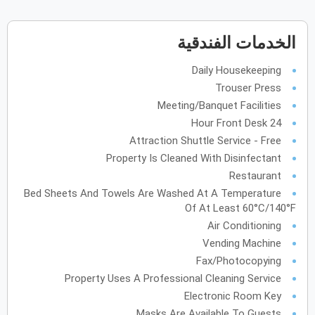
يونيو
2027
الخدمات الفندقية
الأحد
الاثنين
الثلاثاء
الأربعاء
الخميس
الجمعة
السبت
ح
ن
ث
ر
خ
ج
س
Daily Housekeeping
Trouser Press
Meeting/Banquet Facilities
يوليو
2027
24 Hour Front Desk
الأحد
الاثنين
الثلاثاء
الأربعاء
الخميس
الجمعة
السبت
ح
ن
ث
ر
خ
ج
س
Attraction Shuttle Service - Free
Property Is Cleaned With Disinfectant
Restaurant
أغسطس
2027
Bed Sheets And Towels Are Washed At A Temperature
Of At Least 60°C/140°F
الأحد
الاثنين
الثلاثاء
الأربعاء
الخميس
الجمعة
السبت
ح
ن
ث
ر
خ
ج
س
Air Conditioning
Vending Machine
سبتمبر
2027
Fax/Photocopying
Property Uses A Professional Cleaning Service
الأحد
الاثنين
الثلاثاء
الأربعاء
الخميس
الجمعة
السبت
ح
ن
ث
ر
خ
ج
س
Electronic Room Key
Masks Are Available To Guests