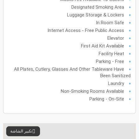
Designated Smoking Area
أكتوبر
2027
Luggage Storage & Lockers
الأحد
الاثنين
الثلاثاء
الأربعاء
الخميس
الجمعة
السبت
ح
ن
ث
ر
خ
ج
س
In Room Safe
Internet Access - Free Public Access
Elevator
نوفمبر
2027
First Aid Kit Available
Facility Heat
الأحد
الاثنين
الثلاثاء
الأربعاء
الخميس
الجمعة
السبت
ح
ن
ث
ر
خ
ج
س
Parking - Free
All Plates, Cutlery, Glasses And Other Tableware Have
Been Sanitized
ديسمبر
2027
Laundry
Non-Smoking Rooms Available
الأحد
الاثنين
الثلاثاء
الأربعاء
الخميس
الجمعة
السبت
ح
ن
ث
ر
خ
ج
س
Parking - On-Site
يناير
2028
الأحد
الاثنين
الثلاثاء
الأربعاء
الخميس
الجمعة
السبت
ح
ن
ث
ر
خ
ج
س
تكبير الشاشة