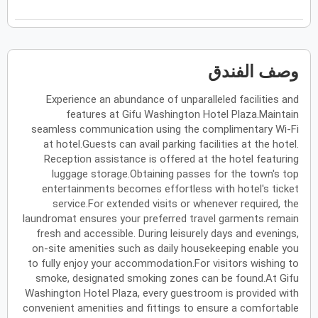
فبراير
2027
الأحد
الاثنين
الثلاثاء
الأربعاء
الخميس
الجمعة
السبت
ح
ن
ث
ر
خ
ج
س
وصف الفندق
Experience an abundance of unparalleled facilities and
مارس
2027
features at Gifu Washington Hotel Plaza.Maintain
الأحد
الاثنين
الثلاثاء
الأربعاء
الخميس
الجمعة
السبت
seamless communication using the complimentary Wi-Fi
ح
ن
ث
ر
خ
ج
س
at hotel.Guests can avail parking facilities at the hotel.
Reception assistance is offered at the hotel featuring
luggage storage.Obtaining passes for the town's top
أبريل
2027
entertainments becomes effortless with hotel's ticket
service.For extended visits or whenever required, the
الأحد
الاثنين
الثلاثاء
الأربعاء
الخميس
الجمعة
السبت
ح
ن
ث
ر
خ
ج
س
laundromat ensures your preferred travel garments remain
fresh and accessible. During leisurely days and evenings,
on-site amenities such as daily housekeeping enable you
to fully enjoy your accommodation.For visitors wishing to
مايو
2027
smoke, designated smoking zones can be found.At Gifu
Washington Hotel Plaza, every guestroom is provided with
الأحد
الاثنين
الثلاثاء
الأربعاء
الخميس
الجمعة
السبت
ح
ن
ث
ر
خ
ج
س
convenient amenities and fittings to ensure a comfortable