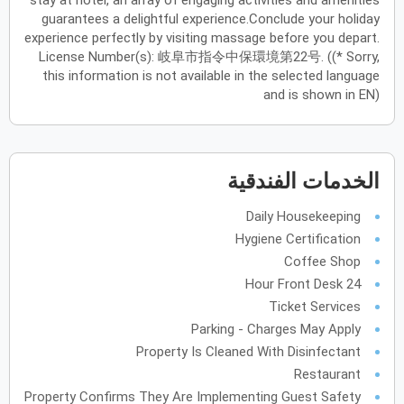
stay at hotel, an array of engaging activities and amenities
guarantees a delightful experience.Conclude your holiday
أكتوبر
2027
experience perfectly by visiting massage before you depart.
License Number(s): 岐阜市指令中保環境第22号. ((* Sorry,
الأحد
الاثنين
الثلاثاء
الأربعاء
الخميس
الجمعة
السبت
ح
ن
ث
ر
خ
ج
س
this information is not available in the selected language
and is shown in EN)
نوفمبر
2027
الأحد
الاثنين
الثلاثاء
الأربعاء
الخميس
الجمعة
السبت
ح
ن
ث
ر
خ
ج
س
الخدمات الفندقية
Daily Housekeeping
ديسمبر
2027
Hygiene Certification
Coffee Shop
الأحد
الاثنين
الثلاثاء
الأربعاء
الخميس
الجمعة
السبت
ح
ن
ث
ر
خ
ج
س
24 Hour Front Desk
Ticket Services
Parking - Charges May Apply
يناير
2028
Property Is Cleaned With Disinfectant
الأحد
الاثنين
الثلاثاء
الأربعاء
الخميس
الجمعة
السبت
ح
ن
ث
ر
خ
ج
س
Restaurant
Property Confirms They Are Implementing Guest Safety