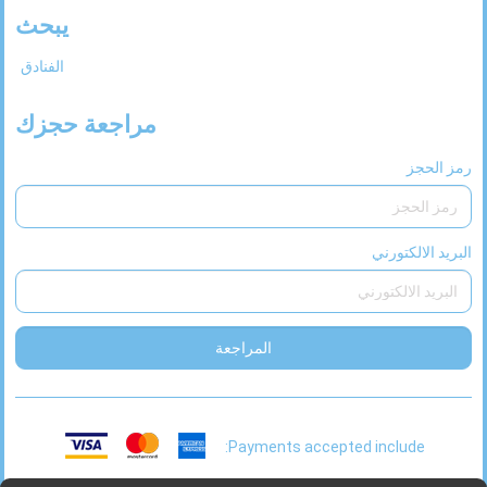
يبحث
الفنادق
مراجعة حجزك
رمز الحجز
البريد الالكتورني
المراجعة
Payments accepted include: