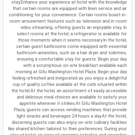
stay.Enhance your experience at hotel with the knowledge
that certain rooms are equipped with linen service and air
يونيو
2027
conditioning for your convenience. Certain rooms boast in-
room amusement features such as television and in-room
الأحد
الاثنين
الثلاثاء
الأربعاء
الخميس
الجمعة
السبت
ح
ن
ث
ر
خ
ج
س
video streaming, offering guests an enjoyable stay. In
select rooms at the hotel, a refrigerator is available for
those moments when it seems necessary.In the hotel,
certain guest bathrooms come equipped with essential
يوليو
2027
bathroom amenities, such as a hair dryer and toiletries,
الأحد
الاثنين
الثلاثاء
الأربعاء
الخميس
الجمعة
السبت
ح
ن
ث
ر
خ
ج
س
ensuring a comfortable stay for guests. Begin your day
with a scrumptious on-site breakfast available each
morning at Gifu Washington Hotel Plaza. Begin your day
feeling refreshed and invigorated as you enjoy a delightful
أغسطس
2027
cup of quality coffee available at the cafe situated within
الأحد
الاثنين
الثلاثاء
الأربعاء
الخميس
الجمعة
السبت
ح
ن
ث
ر
خ
ج
س
the hotel.At the hotel, an assortment of easily accessible
and delicious meal choices are available to satisfy your
appetite whenever it strikes.At Gifu Washington Hotel
Plaza, guests can access vending machines that provide
سبتمبر
2027
light snacks and beverages 24 hours a day.At the hotel,
الأحد
الاثنين
الثلاثاء
الأربعاء
الخميس
الجمعة
السبت
ح
ن
ث
ر
خ
ج
س
discerning guests can also enjoy on-site culinary facilities
like shared kitchen tailored to their preferences. During your