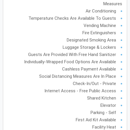
Measures
فبراير
2028
Air Conditioning
Temperature Checks Are Available To Guests
الأحد
الاثنين
الثلاثاء
الأربعاء
الخميس
الجمعة
السبت
ح
ن
ث
ر
خ
ج
س
Vending Machine
Fire Extinguishers
Designated Smoking Area
مارس
2028
Luggage Storage & Lockers
الأحد
الاثنين
الثلاثاء
الأربعاء
الخميس
الجمعة
Guests Are Provided With Free Hand Sanitizer
السبت
ح
ن
ث
ر
خ
ج
س
Individually-Wrapped Food Options Are Available
Cashless Payment Available
Social Distancing Measures Are In Place
أبريل
2028
Check-In/Out - Private
الأحد
الاثنين
الثلاثاء
الأربعاء
الخميس
الجمعة
السبت
ح
ن
ث
ر
خ
ج
س
Internet Access - Free Public Access
Shared Kitchen
Elevator
مايو
2028
Parking - Self
الأحد
الاثنين
الثلاثاء
الأربعاء
الخميس
الجمعة
السبت
ح
ن
ث
ر
خ
ج
س
First Aid Kit Available
Facility Heat