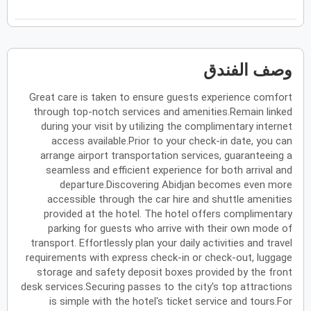
فبراير
2027
الأحد
الاثنين
الثلاثاء
الأربعاء
الخميس
الجمعة
السبت
ح
ن
ث
ر
خ
ج
س
وصف الفندق
Great care is taken to ensure guests experience comfort
مارس
2027
through top-notch services and amenities.Remain linked
الأحد
الاثنين
الثلاثاء
الأربعاء
الخميس
الجمعة
السبت
during your visit by utilizing the complimentary internet
ح
ن
ث
ر
خ
ج
س
access available.Prior to your check-in date, you can
arrange airport transportation services, guaranteeing a
seamless and efficient experience for both arrival and
أبريل
2027
departure.Discovering Abidjan becomes even more
accessible through the car hire and shuttle amenities
الأحد
الاثنين
الثلاثاء
الأربعاء
الخميس
الجمعة
السبت
ح
ن
ث
ر
خ
ج
س
provided at the hotel. The hotel offers complimentary
parking for guests who arrive with their own mode of
transport. Effortlessly plan your daily activities and travel
requirements with express check-in or check-out, luggage
مايو
2027
storage and safety deposit boxes provided by the front
desk services.Securing passes to the city's top attractions
الأحد
الاثنين
الثلاثاء
الأربعاء
الخميس
الجمعة
السبت
ح
ن
ث
ر
خ
ج
س
is simple with the hotel's ticket service and tours.For