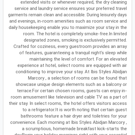
extended visits or whenever required, the dry cleaning
service and laundry service ensures your preferred travel
يونيو
2027
garments remain clean and accessible. During leisurely days
and evenings, in-room amenities such as room service and
الأحد
الاثنين
الثلاثاء
الأربعاء
الخميس
الجمعة
السبت
ح
ن
ث
ر
خ
ج
س
daily housekeeping enable you to maximize your stay in the
room. The hotel is completely smoke-free.In limited
designated zones, smoking is exclusively permitted.
Crafted for coziness, every guestroom provides an array
يوليو
2027
of features, guaranteeing a tranquil night's sleep while
الأحد
الاثنين
الثلاثاء
الأربعاء
الخميس
الجمعة
السبت
ح
ن
ث
ر
خ
ج
س
maintaining the level of comfort. For an elevated
experience at hotel, select rooms are equipped with air
conditioning to improve your stay. At Ibis Styles Abidjan
Marcory , a selection of rooms can be found that
أغسطس
2027
showcase unique design elements such as a balcony or
الأحد
الاثنين
الثلاثاء
الأربعاء
الخميس
الجمعة
السبت
ح
ن
ث
ر
خ
ج
س
terrace.For certain chosen rooms, guests can enjoy in-
room amusement like television and cable TV as a part of
their stay. In select rooms, the hotel offers visitors access
to a refrigerator.It is worth noting that certain guest
سبتمبر
2027
bathrooms feature a hair dryer and toiletries for your
الأحد
الاثنين
الثلاثاء
الأربعاء
الخميس
الجمعة
السبت
ح
ن
ث
ر
خ
ج
س
convenience. Each morning at Ibis Styles Abidjan Marcory ,
a scrumptious, homemade breakfast kick-starts the