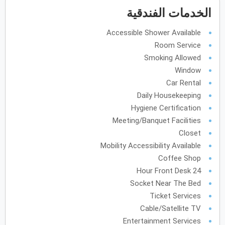
الخدمات الفندقية
فبراير
2028
Accessible Shower Available
الأحد
الاثنين
الثلاثاء
الأربعاء
الخميس
الجمعة
السبت
ح
ن
ث
ر
خ
ج
س
Room Service
Smoking Allowed
Window
مارس
2028
Car Rental
الأحد
الاثنين
الثلاثاء
الأربعاء
الخميس
الجمعة
السبت
ح
ن
ث
ر
خ
ج
س
Daily Housekeeping
Hygiene Certification
Meeting/Banquet Facilities
Closet
أبريل
2028
Mobility Accessibility Available
الأحد
الاثنين
الثلاثاء
الأربعاء
الخميس
الجمعة
السبت
ح
ن
ث
ر
خ
ج
س
Coffee Shop
24 Hour Front Desk
Socket Near The Bed
مايو
2028
Ticket Services
الأحد
الاثنين
الثلاثاء
الأربعاء
الخميس
الجمعة
السبت
ح
ن
ث
ر
خ
ج
س
Cable/Satellite TV
Entertainment Services