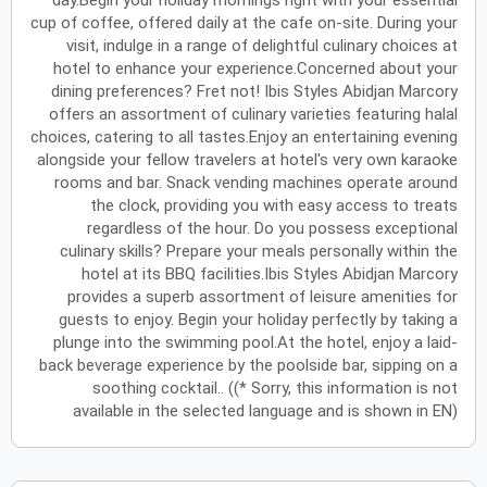
day.Begin your holiday mornings right with your essential
cup of coffee, offered daily at the cafe on-site. During your
أكتوبر
2027
visit, indulge in a range of delightful culinary choices at
hotel to enhance your experience.Concerned about your
الأحد
الاثنين
الثلاثاء
الأربعاء
الخميس
الجمعة
السبت
ح
ن
ث
ر
خ
ج
س
dining preferences? Fret not! Ibis Styles Abidjan Marcory
offers an assortment of culinary varieties featuring halal
choices, catering to all tastes.Enjoy an entertaining evening
نوفمبر
2027
alongside your fellow travelers at hotel's very own karaoke
rooms and bar. Snack vending machines operate around
الأحد
الاثنين
الثلاثاء
الأربعاء
الخميس
الجمعة
السبت
ح
ن
ث
ر
خ
ج
س
the clock, providing you with easy access to treats
regardless of the hour. Do you possess exceptional
culinary skills? Prepare your meals personally within the
hotel at its BBQ facilities.Ibis Styles Abidjan Marcory
ديسمبر
2027
provides a superb assortment of leisure amenities for
guests to enjoy. Begin your holiday perfectly by taking a
الأحد
الاثنين
الثلاثاء
الأربعاء
الخميس
الجمعة
السبت
ح
ن
ث
ر
خ
ج
س
plunge into the swimming pool.At the hotel, enjoy a laid-
back beverage experience by the poolside bar, sipping on a
soothing cocktail.. ((* Sorry, this information is not
يناير
2028
available in the selected language and is shown in EN)
الأحد
الاثنين
الثلاثاء
الأربعاء
الخميس
الجمعة
السبت
ح
ن
ث
ر
خ
ج
س