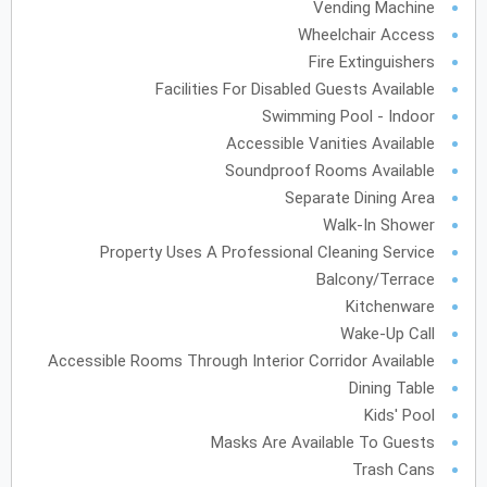
Vending Machine
31
30
29
28
27
Wheelchair Access
Fire Extinguishers
Facilities For Disabled Guests Available
Swimming Pool - Indoor
Accessible Vanities Available
Soundproof Rooms Available
Separate Dining Area
Walk-In Shower
Property Uses A Professional Cleaning Service
Balcony/Terrace
Kitchenware
Wake-Up Call
Accessible Rooms Through Interior Corridor Available
Dining Table
Kids' Pool
Masks Are Available To Guests
Trash Cans