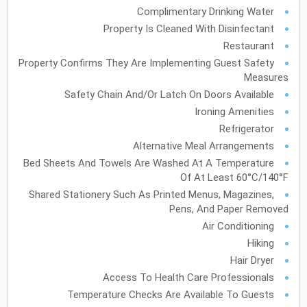
Complimentary Drinking Water
Property Is Cleaned With Disinfectant
يونيو
2028
Restaurant
الأحد
الاثنين
الثلاثاء
الأربعاء
الخميس
الجمعة
السبت
ح
ن
ث
ر
خ
ج
س
Property Confirms They Are Implementing Guest Safety
Measures
Safety Chain And/or Latch On Doors Available
Ironing Amenities
يوليو
2028
Refrigerator
الأحد
الاثنين
الثلاثاء
الأربعاء
الخميس
الجمعة
السبت
ح
ن
ث
ر
خ
ج
س
Alternative Meal Arrangements
Bed Sheets And Towels Are Washed At A Temperature
Of At Least 60°C/140°F
أغسطس
2028
Shared Stationery Such As Printed Menus, Magazines,
الأحد
الاثنين
الثلاثاء
الأربعاء
الخميس
الجمعة
السبت
Pens, And Paper Removed
ح
ن
ث
ر
خ
ج
س
Air Conditioning
12
11
10
9
8
Hiking
Hair Dryer
19
18
17
16
15
14
13
Access To Health Care Professionals
Temperature Checks Are Available To Guests
26
25
24
23
22
21
20