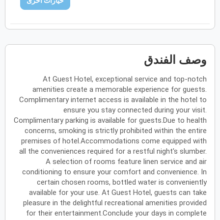
خيارات اخرى
فبراير
2027
الأحد
الاثنين
الثلاثاء
الأربعاء
الخميس
الجمعة
السبت
ح
ن
ث
ر
خ
ج
س
وصف الفندق
مارس
2027
At Guest Hotel, exceptional service and top-notch
الأحد
الاثنين
الثلاثاء
الأربعاء
الخميس
الجمعة
السبت
amenities create a memorable experience for guests.
ح
ن
ث
ر
خ
ج
س
Complimentary internet access is available in the hotel to
ensure you stay connected during your visit.
Complimentary parking is available for guests.Due to health
أبريل
2027
concerns, smoking is strictly prohibited within the entire
premises of hotel.Accommodations come equipped with
الأحد
الاثنين
الثلاثاء
الأربعاء
الخميس
الجمعة
السبت
ح
ن
ث
ر
خ
ج
س
all the conveniences required for a restful night's slumber.
A selection of rooms feature linen service and air
conditioning to ensure your comfort and convenience. In
certain chosen rooms, bottled water is conveniently
مايو
2027
available for your use. At Guest Hotel, guests can take
pleasure in the delightful recreational amenities provided
الأحد
الاثنين
الثلاثاء
الأربعاء
الخميس
الجمعة
السبت
ح
ن
ث
ر
خ
ج
س
for their entertainment.Conclude your days in complete