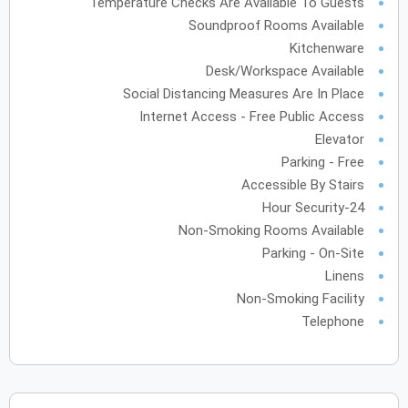
Temperature Checks Are Available To Guests
Soundproof Rooms Available
أكتوبر
2027
Kitchenware
الأحد
الاثنين
الثلاثاء
الأربعاء
الخميس
الجمعة
السبت
ح
ن
ث
ر
خ
ج
س
Desk/Workspace Available
Social Distancing Measures Are In Place
Internet Access - Free Public Access
نوفمبر
2027
Elevator
الأحد
الاثنين
الثلاثاء
الأربعاء
الخميس
الجمعة
السبت
ح
ن
ث
ر
خ
ج
س
Parking - Free
Accessible By Stairs
24-Hour Security
Non-Smoking Rooms Available
ديسمبر
2027
Parking - On-Site
الأحد
الاثنين
الثلاثاء
الأربعاء
الخميس
الجمعة
السبت
ح
ن
ث
ر
خ
ج
س
Linens
Non-Smoking Facility
Telephone
يناير
2028
الأحد
الاثنين
الثلاثاء
الأربعاء
الخميس
الجمعة
السبت
ح
ن
ث
ر
خ
ج
س