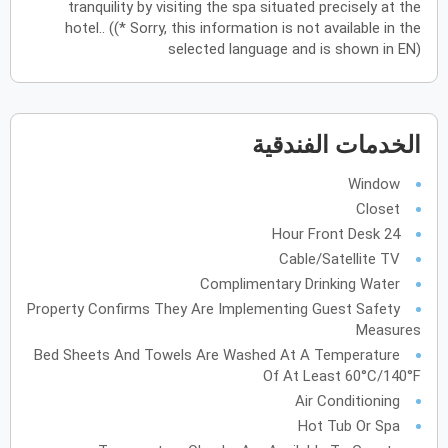
tranquility by visiting the spa situated precisely at the
hotel.. ((* Sorry, this information is not available in the
يونيو
2027
selected language and is shown in EN)
الأحد
الاثنين
الثلاثاء
الأربعاء
الخميس
الجمعة
السبت
ح
ن
ث
ر
خ
ج
س
الخدمات الفندقية
يوليو
2027
Window
الأحد
الاثنين
الثلاثاء
الأربعاء
الخميس
الجمعة
السبت
ح
ن
ث
ر
خ
ج
س
Closet
24 Hour Front Desk
Cable/Satellite TV
أغسطس
2027
Complimentary Drinking Water
الأحد
الاثنين
الثلاثاء
الأربعاء
الخميس
الجمعة
السبت
ح
ن
ث
ر
خ
ج
س
Property Confirms They Are Implementing Guest Safety
Measures
Bed Sheets And Towels Are Washed At A Temperature
سبتمبر
2027
Of At Least 60°C/140°F
الأحد
الاثنين
الثلاثاء
الأربعاء
الخميس
الجمعة
السبت
Air Conditioning
ح
ن
ث
ر
خ
ج
س
Hot Tub Or Spa