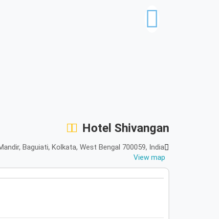
Hotel Shivangan
P Road, Jora Mandir, Baguiati, Kolkata, West Bengal 700059, India
View map