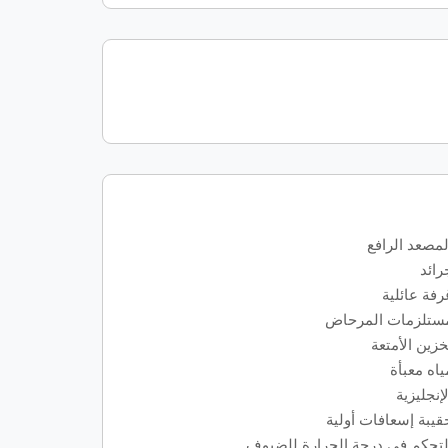
لمصعد الرافع
رائد
رفة عائلية
ستلزمات المرحاض
خزين الأمتعة
ياه معبأة
لإنجليزية
قيبة إسعافات أولية
لتحكم في درجة الحرارة للضيوف