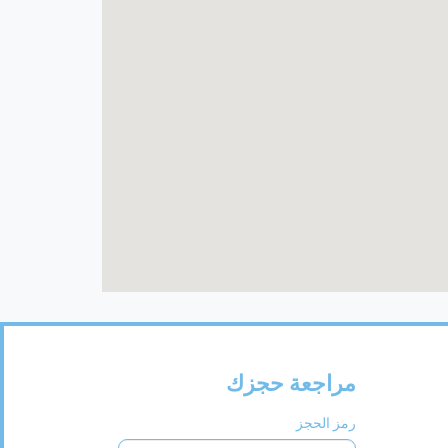
مراجعة حجزك
رمز الحجز