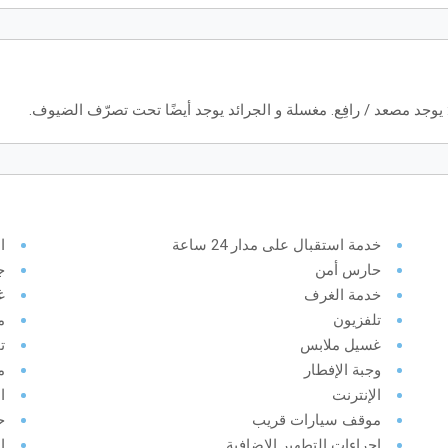
وجد مصعد / رافِع. مغسلة و الجرائد يوجد أيضًا تحت تصرّف الضيوف.
خدمة استقبال على مدار 24 ساعة
ا
حارس أمن
ج
خدمة الغرف
غ
تلفزيون
م
غسيل ملابس
ت
وجبة الإفطار
م
الإنترنت
ا
موقف سيارات قريب
ح
إجراءات التطهير الإضافية
ا