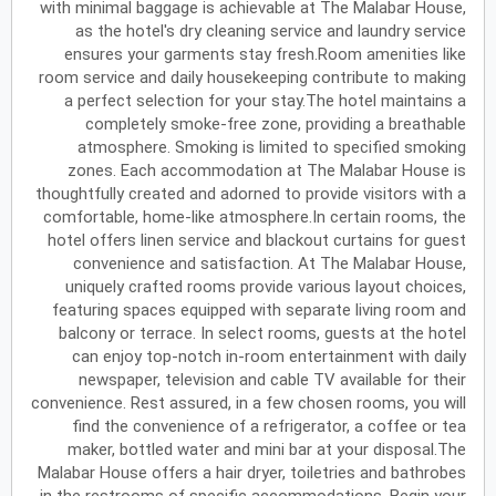
with minimal baggage is achievable at The Malabar House,
as the hotel's dry cleaning service and laundry service
يونيو
2027
ensures your garments stay fresh.Room amenities like
room service and daily housekeeping contribute to making
الأحد
الاثنين
الثلاثاء
الأربعاء
الخميس
الجمعة
السبت
ح
ن
ث
ر
خ
ج
س
a perfect selection for your stay.The hotel maintains a
completely smoke-free zone, providing a breathable
atmosphere. Smoking is limited to specified smoking
zones. Each accommodation at The Malabar House is
يوليو
2027
thoughtfully created and adorned to provide visitors with a
الأحد
الاثنين
الثلاثاء
الأربعاء
الخميس
الجمعة
السبت
ح
ن
ث
ر
خ
ج
س
comfortable, home-like atmosphere.In certain rooms, the
hotel offers linen service and blackout curtains for guest
convenience and satisfaction. At The Malabar House,
uniquely crafted rooms provide various layout choices,
أغسطس
2027
featuring spaces equipped with separate living room and
الأحد
الاثنين
الثلاثاء
الأربعاء
الخميس
الجمعة
السبت
ح
ن
ث
ر
خ
ج
س
balcony or terrace. In select rooms, guests at the hotel
can enjoy top-notch in-room entertainment with daily
newspaper, television and cable TV available for their
convenience. Rest assured, in a few chosen rooms, you will
سبتمبر
2027
find the convenience of a refrigerator, a coffee or tea
الأحد
الاثنين
الثلاثاء
الأربعاء
الخميس
الجمعة
السبت
ح
ن
ث
ر
خ
ج
س
maker, bottled water and mini bar at your disposal.The
Malabar House offers a hair dryer, toiletries and bathrobes