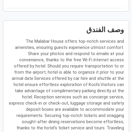
فبراير
2027
الأحد
الاثنين
الثلاثاء
الأربعاء
الخميس
الجمعة
السبت
ح
ن
ث
ر
خ
ج
س
وصف الفندق
The Malabar House offers top-notch services and
مارس
2027
amenities, ensuring guests experience utmost comfort.
الأحد
الاثنين
الثلاثاء
الأربعاء
الخميس
الجمعة
السبت
Share your photos and respond to emails at your
ح
ن
ث
ر
خ
ج
س
convenience, thanks to the free Wi-Fi internet access
offered by hotel. Should you require transportation to or
from the airport, hotel is able to organize it prior to your
أبريل
2027
arrival date.Services offered by car hire and shuttle at the
hotel ensure effortless exploration of Kochi.Visitors can
الأحد
الاثنين
الثلاثاء
الأربعاء
الخميس
الجمعة
السبت
ح
ن
ث
ر
خ
ج
س
take advantage of complimentary parking directly at the
hotel. Reception services such as concierge service,
express check-in or check-out, luggage storage and safety
deposit boxes are available to accommodate your
مايو
2027
requirements. Securing top-notch tickets and snagging
sought-after dining reservations become effortless,
الأحد
الاثنين
الثلاثاء
الأربعاء
الخميس
الجمعة
السبت
ح
ن
ث
ر
خ
ج
س
thanks to the hotel's ticket service and tours. Traveling