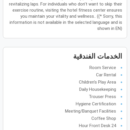
revitalizing laps. For individuals who don't want to skip their
فبراير
2028
exercise routine, visiting the hotel fitness center ensures
you maintain your vitality and wellness.. ((* Sorry, this
الأحد
الاثنين
الثلاثاء
الأربعاء
الخميس
الجمعة
السبت
ح
ن
ث
ر
خ
ج
س
information is not available in the selected language and is
shown in EN)
مارس
2028
الأحد
الاثنين
الثلاثاء
الأربعاء
الخميس
الجمعة
السبت
ح
ن
ث
ر
الخدمات الفندقية
خ
ج
س
Room Service
Car Rental
أبريل
2028
Children's Play Area
الأحد
الاثنين
الثلاثاء
الأربعاء
الخميس
الجمعة
السبت
Daily Housekeeping
ح
ن
ث
ر
خ
ج
س
Trouser Press
Hygiene Certification
مايو
2028
Meeting/Banquet Facilities
Coffee Shop
الأحد
الاثنين
الثلاثاء
الأربعاء
الخميس
الجمعة
السبت
ح
ن
ث
ر
خ
ج
س
24 Hour Front Desk