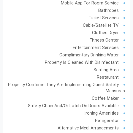
Mobile App For Room Service
Bathrobes
يونيو
2028
Ticket Services
الأحد
الاثنين
الثلاثاء
الأربعاء
الخميس
الجمعة
السبت
ح
ن
ث
ر
خ
ج
س
Cable/Satellite TV
Clothes Dryer
Fitness Center
Entertainment Services
يوليو
2028
Complimentary Drinking Water
الأحد
الاثنين
الثلاثاء
الأربعاء
الخميس
الجمعة
السبت
ح
ن
ث
ر
خ
ج
س
Property Is Cleaned With Disinfectant
Seating Area
Restaurant
أغسطس
2028
Property Confirms They Are Implementing Guest Safety
الأحد
الاثنين
الثلاثاء
الأربعاء
الخميس
الجمعة
السبت
ح
ن
ث
ر
خ
ج
س
Measures
Coffee Maker
12
11
10
9
Safety Chain And/or Latch On Doors Available
Ironing Amenities
19
18
17
16
15
14
13
Refrigerator
Alternative Meal Arrangements
26
25
24
23
22
21
20