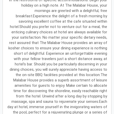
in the restrooms of specific accommodations. Begin your
holiday on a high note. At The Malabar House, your
أكتوبر
2027
mornings are greeted with a delightful, free
breakfast.Experience the delight of a fresh morning by
الأحد
الاثنين
الثلاثاء
الأربعاء
الخميس
الجمعة
السبت
ح
ن
ث
ر
خ
ج
س
savoring excellent coffee at the cafe situated within
hotel.Should you prefer not to venture out for a meal, the
enticing culinary choices at hotel are always available for
نوفمبر
2027
your satisfaction. No matter your specific dietary needs,
rest assured that The Malabar House provides an array of
الأحد
الاثنين
الثلاثاء
الأربعاء
الخميس
الجمعة
السبت
ح
ن
ث
ر
خ
ج
س
kosher choices to ensure your dining experience is nothing
short of delightful. Experience an unforgettable evening
with your fellow travelers just a short distance away, at
hotel's bar. Should you be particularly discerning in your
ديسمبر
2027
dining choices, you will surely appreciate having access to
the on-site BBQ facilities provided at this location.The
الأحد
الاثنين
الثلاثاء
الأربعاء
الخميس
الجمعة
السبت
ح
ن
ث
ر
خ
ج
س
Malabar House provides a superb assortment of leisure
amenities for guests to enjoy. Make certain to allocate
time for discovering the shoreline, easily reachable right
يناير
2028
from the hotel. Unwind after a long day by stopping by
massage, spa and sauna to rejuvenate your senses.Each
الأحد
الاثنين
الثلاثاء
الأربعاء
الخميس
الجمعة
السبت
ح
ن
ث
ر
خ
ج
س
day at hotel, immerse yourself in the invigorating waters of
the pool, perfect for a rejuvenating plunge or a series of