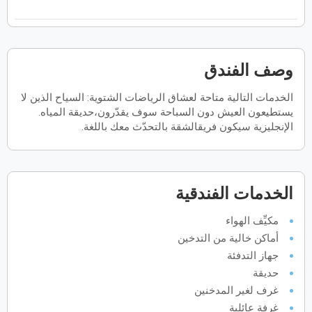
فبراير
2027
الأحد
الاثنين
الثلاثاء
الأربعاء
الخميس
الجمعة
السبت
ح
ن
ث
ر
خ
ج
س
وصف الفندق
الخدمات التالية متاحة لعشاق الرياضات الشتوية: السياح الذين لا
مارس
2027
يستطيعون العيش دون السباحة سوف يقدّرون،حديقة المياه.
الأحد
الاثنين
الثلاثاء
الأربعاء
الخميس
الجمعة
السبت
الإنجليزية سيكون فريقالشقة بالتحدّث معك باللغة.
ح
ن
ث
ر
خ
ج
س
أبريل
2027
الخدمات الفندقية
الأحد
الاثنين
الثلاثاء
الأربعاء
الخميس
الجمعة
السبت
ح
ن
ث
ر
خ
ج
س
مكيِّف الهواء
أماكن خالية من التدخين
جهاز التدفئة
مايو
2027
حديقة
غرف لغير المدخنين
الأحد
الاثنين
الثلاثاء
الأربعاء
الخميس
الجمعة
السبت
ح
ن
ث
ر
خ
ج
س
غرفة عائلية