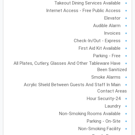
Takeout Dining Services Available
فبراير
2028
Internet Access - Free Public Access
Elevator
الأحد
الاثنين
الثلاثاء
الأربعاء
الخميس
الجمعة
السبت
ح
ن
ث
ر
خ
ج
س
Audible Alarm
Invoices
Check-In/Out - Express
مارس
2028
First Aid Kit Available
Parking - Free
الأحد
الاثنين
الثلاثاء
الأربعاء
الخميس
الجمعة
السبت
ح
ن
ث
ر
خ
ج
س
All Plates, Cutlery, Glasses And Other Tableware Have
Been Sanitized
Smoke Alarms
أبريل
2028
Acrylic Shield Between Guests And Staff In Main
Contact Areas
الأحد
الاثنين
الثلاثاء
الأربعاء
الخميس
الجمعة
السبت
ح
ن
ث
ر
خ
ج
س
24-Hour Security
Laundry
مايو
2028
Non-Smoking Rooms Available
Parking - On-Site
الأحد
الاثنين
الثلاثاء
الأربعاء
الخميس
الجمعة
السبت
ح
ن
ث
ر
خ
ج
س
Non-Smoking Facility