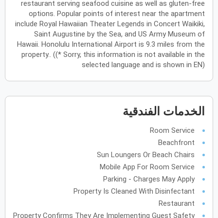
restaurant serving seafood cuisine as well as gluten-free
options. Popular points of interest near the apartment
يونيو
2027
include Royal Hawaiian Theater Legends in Concert Waikiki,
Saint Augustine by the Sea, and US Army Museum of
الأحد
الاثنين
الثلاثاء
الأربعاء
الخميس
الجمعة
السبت
ح
ن
ث
ر
خ
ج
س
Hawaii. Honolulu International Airport is 9.3 miles from the
property.. ((* Sorry, this information is not available in the
selected language and is shown in EN)
يوليو
2027
الأحد
الاثنين
الثلاثاء
الأربعاء
الخميس
الجمعة
السبت
ح
ن
ث
ر
خ
ج
س
الخدمات الفندقية
أغسطس
2027
Room Service
Beachfront
الأحد
الاثنين
الثلاثاء
الأربعاء
الخميس
الجمعة
السبت
ح
ن
ث
ر
خ
ج
س
Sun Loungers Or Beach Chairs
Mobile App For Room Service
سبتمبر
2027
Parking - Charges May Apply
Property Is Cleaned With Disinfectant
الأحد
الاثنين
الثلاثاء
الأربعاء
الخميس
الجمعة
السبت
ح
ن
ث
ر
خ
ج
س
Restaurant
Property Confirms They Are Implementing Guest Safety