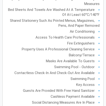
Measures
أكتوبر
2027
Bed Sheets And Towels Are Washed At A Temperature
Of At Least 60°C/140°F
الأحد
الاثنين
الثلاثاء
الأربعاء
الخميس
الجمعة
السبت
ح
ن
ث
ر
خ
ج
س
Shared Stationery Such As Printed Menus, Magazines,
Pens, And Paper Removed
Air Conditioning
نوفمبر
2027
Access To Health Care Professionals
الأحد
الاثنين
الثلاثاء
الأربعاء
الخميس
الجمعة
السبت
ح
ن
ث
ر
خ
ج
س
Fire Extinguishers
Property Uses A Professional Cleaning Service
Balcony/Terrace
Masks Are Available To Guests
ديسمبر
2027
Swimming Pool - Outdoor
الأحد
الاثنين
الثلاثاء
الأربعاء
الخميس
الجمعة
السبت
ح
ن
ث
ر
خ
ج
س
Contactless Check-In And Check-Out Are Available
Swimming Pool
Key Access
يناير
2028
Guests Are Provided With Free Hand Sanitizer
Cashless Payment Available
الأحد
الاثنين
الثلاثاء
الأربعاء
الخميس
الجمعة
السبت
ح
ن
ث
ر
خ
ج
س
Social Distancing Measures Are In Place