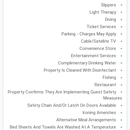
Slippers
فبراير
2028
Light Therapy
Diving
الأحد
الاثنين
الثلاثاء
الأربعاء
الخميس
الجمعة
السبت
ح
ن
ث
ر
خ
ج
س
Ticket Services
Parking - Charges May Apply
Cable/Satellite TV
مارس
2028
Convenience Store
الأحد
الاثنين
الثلاثاء
الأربعاء
الخميس
الجمعة
السبت
ح
ن
ث
ر
خ
ج
س
Entertainment Services
Complimentary Drinking Water
Property Is Cleaned With Disinfectant
Fishing
أبريل
2028
Restaurant
الأحد
الاثنين
الثلاثاء
الأربعاء
الخميس
الجمعة
السبت
ح
ن
ث
ر
خ
ج
س
Property Confirms They Are Implementing Guest Safety
Measures
Safety Chain And/or Latch On Doors Available
مايو
2028
Ironing Amenities
الأحد
الاثنين
الثلاثاء
الأربعاء
الخميس
الجمعة
السبت
ح
ن
ث
ر
خ
ج
س
Alternative Meal Arrangements
Bed Sheets And Towels Are Washed At A Temperature