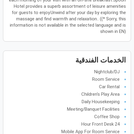
each morning of your visit with an on-site breakfast.Spoon
Hotel provides a superb assortment of leisure amenities
أكتوبر
2027
for guests to enjoy.Unwind after your day by exploring the
massage and find warmth and relaxation.. ((* Sorry, this
الأحد
الاثنين
الثلاثاء
الأربعاء
الخميس
الجمعة
السبت
ح
ن
ث
ر
خ
ج
س
information is not available in the selected language and is
shown in EN)
نوفمبر
2027
الأحد
الاثنين
الثلاثاء
الأربعاء
الخميس
الجمعة
السبت
ح
ن
ث
ر
خ
ج
س
الخدمات الفندقية
Nightclub/DJ
ديسمبر
2027
Room Service
Car Rental
الأحد
الاثنين
الثلاثاء
الأربعاء
الخميس
الجمعة
السبت
ح
ن
ث
ر
خ
ج
س
Children's Play Area
Daily Housekeeping
Meeting/Banquet Facilities
يناير
2028
Coffee Shop
الأحد
الاثنين
الثلاثاء
الأربعاء
الخميس
الجمعة
السبت
ح
ن
ث
ر
خ
ج
س
24 Hour Front Desk
Mobile App For Room Service