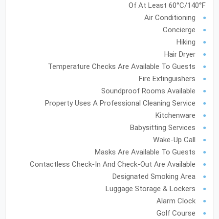
Of At Least 60°C/140°F
Air Conditioning
يونيو
2028
Concierge
الأحد
الاثنين
الثلاثاء
الأربعاء
الخميس
الجمعة
السبت
ح
ن
ث
ر
خ
ج
س
Hiking
Hair Dryer
Temperature Checks Are Available To Guests
Fire Extinguishers
يوليو
2028
Soundproof Rooms Available
الأحد
الاثنين
الثلاثاء
الأربعاء
الخميس
الجمعة
السبت
ح
ن
ث
ر
خ
ج
س
Property Uses A Professional Cleaning Service
Kitchenware
Babysitting Services
أغسطس
2028
Wake-Up Call
الأحد
الاثنين
الثلاثاء
الأربعاء
الخميس
الجمعة
السبت
ح
ن
ث
ر
خ
ج
س
Masks Are Available To Guests
Contactless Check-In And Check-Out Are Available
12
11
10
9
8
7
Designated Smoking Area
Luggage Storage & Lockers
19
18
17
16
15
14
13
Alarm Clock
26
25
24
23
22
21
20
Golf Course