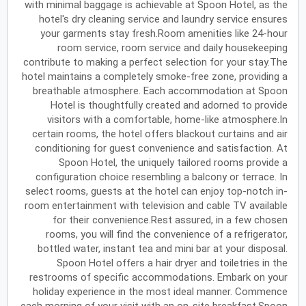
with minimal baggage is achievable at Spoon Hotel, as the
hotel's dry cleaning service and laundry service ensures
يونيو
2027
your garments stay fresh.Room amenities like 24-hour
room service, room service and daily housekeeping
الأحد
الاثنين
الثلاثاء
الأربعاء
الخميس
الجمعة
السبت
ح
ن
ث
ر
خ
ج
س
contribute to making a perfect selection for your stay.The
hotel maintains a completely smoke-free zone, providing a
breathable atmosphere. Each accommodation at Spoon
Hotel is thoughtfully created and adorned to provide
يوليو
2027
visitors with a comfortable, home-like atmosphere.In
الأحد
الاثنين
الثلاثاء
الأربعاء
الخميس
الجمعة
السبت
ح
ن
ث
ر
خ
ج
س
certain rooms, the hotel offers blackout curtains and air
conditioning for guest convenience and satisfaction. At
Spoon Hotel, the uniquely tailored rooms provide a
configuration choice resembling a balcony or terrace. In
أغسطس
2027
select rooms, guests at the hotel can enjoy top-notch in-
الأحد
الاثنين
الثلاثاء
الأربعاء
الخميس
الجمعة
السبت
ح
ن
ث
ر
خ
ج
س
room entertainment with television and cable TV available
for their convenience.Rest assured, in a few chosen
rooms, you will find the convenience of a refrigerator,
bottled water, instant tea and mini bar at your disposal.
سبتمبر
2027
Spoon Hotel offers a hair dryer and toiletries in the
الأحد
الاثنين
الثلاثاء
الأربعاء
الخميس
الجمعة
السبت
ح
ن
ث
ر
خ
ج
س
restrooms of specific accommodations. Embark on your
holiday experience in the most ideal manner. Commence