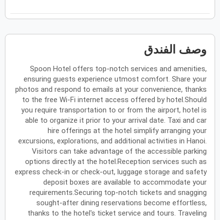
فبراير
2027
الأحد
الاثنين
الثلاثاء
الأربعاء
الخميس
الجمعة
السبت
ح
ن
ث
ر
خ
ج
س
وصف الفندق
Spoon Hotel offers top-notch services and amenities,
مارس
2027
ensuring guests experience utmost comfort. Share your
الأحد
الاثنين
الثلاثاء
الأربعاء
الخميس
الجمعة
السبت
photos and respond to emails at your convenience, thanks
ح
ن
ث
ر
خ
ج
س
to the free Wi-Fi internet access offered by hotel.Should
you require transportation to or from the airport, hotel is
able to organize it prior to your arrival date. Taxi and car
أبريل
2027
hire offerings at the hotel simplify arranging your
excursions, explorations, and additional activities in Hanoi.
الأحد
الاثنين
الثلاثاء
الأربعاء
الخميس
الجمعة
السبت
ح
ن
ث
ر
خ
ج
س
Visitors can take advantage of the accessible parking
options directly at the hotel.Reception services such as
express check-in or check-out, luggage storage and safety
deposit boxes are available to accommodate your
مايو
2027
requirements.Securing top-notch tickets and snagging
sought-after dining reservations become effortless,
الأحد
الاثنين
الثلاثاء
الأربعاء
الخميس
الجمعة
السبت
ح
ن
ث
ر
خ
ج
س
thanks to the hotel's ticket service and tours. Traveling