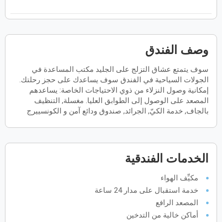
فبراير
2027
الأحد
الاثنين
الثلاثاء
الأربعاء
الخميس
الجمعة
السبت
ح
ن
ث
ر
خ
ج
س
وصف الفندق
سوف يتمتع عشاق التزلج على الجليد مكتب المساعدة في
مارس
2027
الجولات السياحية في الفندق سوف يساعدك على حجز رحلتك.
الأحد
الاثنين
الثلاثاء
الأربعاء
الخميس
الجمعة
السبت
إمكانية وصول النزلاء من ذوي الاحتياجات الخاصة: يساعدهم
ح
ن
ث
ر
خ
ج
س
المصعد على الوصول إلى الطوابق العليا. مغسلة, التنظيف
بالجاف, خدمة الكيّ, الجرائد, صندوق ودائع آمن و الكونسييرج
أبريل
2027
الأحد
الاثنين
الثلاثاء
الأربعاء
الخميس
الجمعة
السبت
ح
ن
ث
ر
خ
ج
س
الخدمات الفندقية
مكيِّف الهواء
خدمة استقبال على مدار 24 ساعة
مايو
2027
المصعد الرافع
الأحد
الاثنين
الثلاثاء
الأربعاء
الخميس
الجمعة
السبت
ح
ن
ث
ر
خ
ج
س
أماكن خالية من التدخين