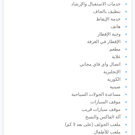
خدمات الاستقبال والإرشاد
أكتوبر
2027
تنظيف بالجاف
خدمة الإيقاظ
الأحد
الاثنين
الثلاثاء
الأربعاء
الخميس
الجمعة
السبت
ح
ن
ث
ر
خ
ج
س
هاتف
وجبة الإفطار
الإفطار في الغرفة
نوفمبر
2027
مطعم
الأحد
الاثنين
الثلاثاء
الأربعاء
الخميس
الجمعة
السبت
ح
ن
ث
ر
خ
ج
س
غلاية
اتصال واي فاي مجاني
الإنجليزية
ديسمبر
2027
الكورية
صينية
الأحد
الاثنين
الثلاثاء
الأربعاء
الخميس
الجمعة
السبت
ح
ن
ث
ر
خ
ج
س
مساعدة الجولات السياحية
موقف السيارات
موقف سيارات قريب
يناير
2028
آلة الفاكس والنسخ
ملعب الجولف (على بعد 3 كم)
الأحد
الاثنين
الثلاثاء
الأربعاء
الخميس
الجمعة
السبت
ح
ن
ث
ر
خ
ج
س
ملعب للأطفال