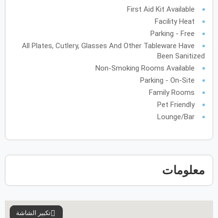
First Aid Kit Available
أكتوبر
2027
Facility Heat
Parking - Free
الأحد
الاثنين
الثلاثاء
الأربعاء
الخميس
الجمعة
السبت
ح
ن
ث
ر
خ
ج
س
All Plates, Cutlery, Glasses And Other Tableware Have
Been Sanitized
نوفمبر
2027
Non-Smoking Rooms Available
Parking - On-Site
الأحد
الاثنين
الثلاثاء
الأربعاء
الخميس
الجمعة
السبت
ح
ن
ث
ر
خ
ج
س
Family Rooms
Pet Friendly
Lounge/Bar
ديسمبر
2027
الأحد
الاثنين
الثلاثاء
الأربعاء
الخميس
الجمعة
السبت
ح
ن
ث
ر
خ
ج
س
معلومات
يناير
2028
الأحد
الاثنين
الثلاثاء
الأربعاء
الخميس
الجمعة
السبت
ح
ن
ث
ر
خ
ج
س
تكبير الشاشة