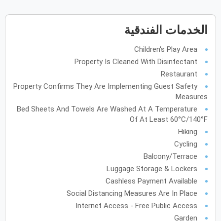
يونيو
2027
الخدمات الفندقية
الأحد
الاثنين
الثلاثاء
الأربعاء
الخميس
الجمعة
السبت
ح
ن
ث
ر
خ
ج
س
Children's Play Area
Property Is Cleaned With Disinfectant
Restaurant
يوليو
2027
Property Confirms They Are Implementing Guest Safety
الأحد
الاثنين
الثلاثاء
الأربعاء
الخميس
الجمعة
السبت
ح
Measures
ن
ث
ر
خ
ج
س
Bed Sheets And Towels Are Washed At A Temperature
Of At Least 60°C/140°F
أغسطس
2027
Hiking
Cycling
الأحد
الاثنين
الثلاثاء
الأربعاء
الخميس
الجمعة
السبت
ح
ن
ث
ر
خ
ج
س
Balcony/Terrace
Luggage Storage & Lockers
سبتمبر
2027
Cashless Payment Available
Social Distancing Measures Are In Place
الأحد
الاثنين
الثلاثاء
الأربعاء
الخميس
الجمعة
السبت
ح
ن
ث
ر
خ
ج
س
Internet Access - Free Public Access
Garden