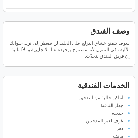
فبراير
2027
الأحد
الاثنين
الثلاثاء
الأربعاء
الخميس
الجمعة
السبت
ح
ن
ث
ر
خ
ج
س
وصف الفندق
سوف يتمتع عشاق التزلج على الجليد لن تضطر إلى ترك حيوانك
مارس
2027
الأليف في المنزل لأنه مسموح بوجوده هنا. الإنجليزية و الألمانية
الأحد
الاثنين
الثلاثاء
الأربعاء
الخميس
الجمعة
السبت
إن فريق الفندق يتحدّث.
ح
ن
ث
ر
خ
ج
س
أبريل
2027
الخدمات الفندقية
الأحد
الاثنين
الثلاثاء
الأربعاء
الخميس
الجمعة
السبت
ح
ن
ث
ر
خ
ج
س
أماكن خالية من التدخين
جهاز التدفئة
حديقة
مايو
2027
غرف لغير المدخنين
دش
الأحد
الاثنين
الثلاثاء
الأربعاء
الخميس
الجمعة
السبت
ح
ن
ث
ر
خ
ج
س
هاتف