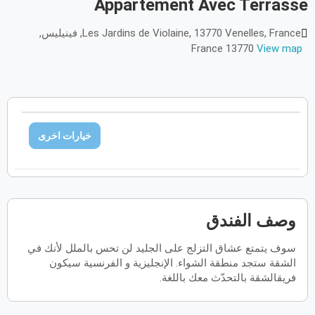
Appartement Avec Terrasse
أكتوبر
2026
Les Jardins de Violaine, 13770 Venelles, France, فينيليس,
France 13770
View map
الأحد
الاثنين
الثلاثاء
الأربعاء
الخميس
الجمعة
السبت
ح
ن
ث
ر
خ
ج
س
نوفمبر
2026
الأحد
الاثنين
الثلاثاء
الأربعاء
الخميس
الجمعة
السبت
ح
ن
ث
ر
خ
ج
س
خيارات اخرى
ديسمبر
2026
الأحد
الاثنين
الثلاثاء
الأربعاء
الخميس
الجمعة
السبت
ح
ن
ث
ر
خ
ج
س
وصف الفندق
سوف يتمتع عشاق التزلج على الجليد لن تحس بالملل لأنك في
يناير
2027
الشقة ستجد منطقة الشواء. الإنجليزية و الفرنسية سيكون
فريقالشقة بالتحدّث معك باللغة.
الأحد
الاثنين
الثلاثاء
الأربعاء
الخميس
الجمعة
السبت
ح
ن
ث
ر
خ
ج
س