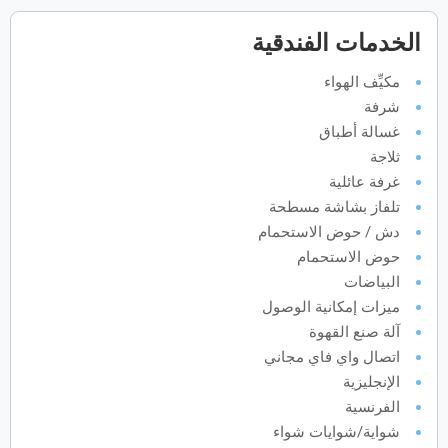
فبراير
2027
الخدمات الفندقية
الأحد
الاثنين
الثلاثاء
الأربعاء
الخميس
الجمعة
السبت
ح
ن
ث
ر
خ
ج
س
مكيِّف الهواء
شرفة
غسالة أطباق
مارس
2027
ثلاجة
الأحد
الاثنين
الثلاثاء
الأربعاء
الخميس
الجمعة
السبت
غرفة عائلية
ح
ن
ث
ر
خ
ج
س
تلفاز بشاشة مسطحة
دش / حوض الاستحمام
حوض الاستحمام
أبريل
2027
البياضات
الأحد
الاثنين
الثلاثاء
الأربعاء
الخميس
الجمعة
السبت
ح
ن
ث
ر
خ
ج
س
ميزات إمكانية الوصول
آلة صنع القهوة
اتصال واي فاي مجاني
الإنجليزية
مايو
2027
الفرنسية
الأحد
الاثنين
الثلاثاء
الأربعاء
الخميس
الجمعة
السبت
ح
ن
ث
ر
خ
ج
س
شواية/شوايات شواء