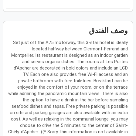
ح
ن
ث
ر
خ
ج
س
فبراير
2027
وصف الفندق
الأحد
الاثنين
الثلاثاء
الأربعاء
الخميس
الجمعة
السبت
ح
ن
ث
ر
خ
ج
س
Set just off the A75 motorway, this 3-star hotel is ideally
located halfway between Clermont-Ferrand and
Montpellier. Its restaurant is designed as an indoor garden
مارس
2027
and serves organic dishes. The rooms at Les Portes
الأحد
الاثنين
الثلاثاء
الأربعاء
الخميس
الجمعة
السبت
ح
ن
ث
ر
خ
ج
س
d'Apcher are decorated in bold colors and include an LCD
TV. Each one also provides free Wi-Fi access and an
private bathroom with free toiletries. Breakfast can be
enjoyed in the comfort of your room, or on the terrace
أبريل
2027
while admiring the panoramic mountain views. There is also
the option to have a drink in the bar before sampling
الأحد
الاثنين
الثلاثاء
الأربعاء
الخميس
الجمعة
السبت
ح
ن
ث
ر
خ
ج
س
seafood dishes and tapas. Free private parking is possible
on site and parking garages are also available with an extra
cost. As well as relaxing in the communal lounge, you may
choose to drive the 5 minutes to the center of Saint-
مايو
2027
Chély-d’Apcher.. ((* Sorry, this information is not available in