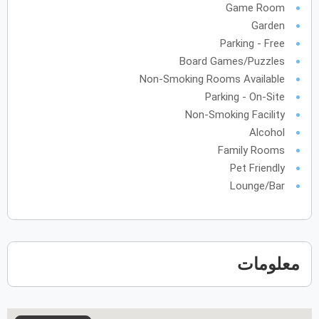
Game Room
Garden
Parking - Free
أكتوبر
2027
Board Games/Puzzles
Non-Smoking Rooms Available
الأحد
الاثنين
الثلاثاء
الأربعاء
الخميس
الجمعة
السبت
ح
ن
ث
ر
خ
ج
س
Parking - On-Site
Non-Smoking Facility
نوفمبر
2027
Alcohol
Family Rooms
الأحد
الاثنين
الثلاثاء
الأربعاء
الخميس
الجمعة
السبت
ح
ن
ث
ر
خ
ج
س
Pet Friendly
Lounge/Bar
ديسمبر
2027
الأحد
الاثنين
الثلاثاء
الأربعاء
الخميس
الجمعة
السبت
ح
ن
ث
ر
خ
ج
س
معلومات
يناير
2028