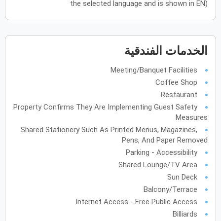
the selected language and is shown in EN)
الأحد
الاثنين
الثلاثاء
الأربعاء
الخميس
الجمعة
السبت
ح
ن
ث
ر
خ
ج
س
يونيو
2027
الخدمات الفندقية
الأحد
الاثنين
الثلاثاء
الأربعاء
الخميس
الجمعة
السبت
ح
ن
ث
ر
خ
ج
س
Meeting/Banquet Facilities
Coffee Shop
Restaurant
يوليو
2027
Property Confirms They Are Implementing Guest Safety
الأحد
الاثنين
الثلاثاء
الأربعاء
الخميس
الجمعة
السبت
ح
ن
ث
ر
خ
ج
س
Measures
Shared Stationery Such As Printed Menus, Magazines,
Pens, And Paper Removed
أغسطس
2027
Parking - Accessibility
Shared Lounge/TV Area
الأحد
الاثنين
الثلاثاء
الأربعاء
الخميس
الجمعة
السبت
ح
ن
ث
ر
خ
ج
س
Sun Deck
Balcony/Terrace
سبتمبر
2027
Internet Access - Free Public Access
Billiards
الأحد
الاثنين
الثلاثاء
الأربعاء
الخميس
الجمعة
السبت
ح
ن
ث
ر
خ
ج
س