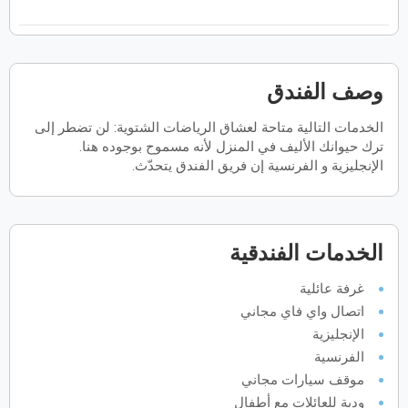
فبراير
2027
الأحد
الاثنين
الثلاثاء
الأربعاء
الخميس
الجمعة
السبت
ح
ن
ث
ر
خ
ج
س
وصف الفندق
الخدمات التالية متاحة لعشاق الرياضات الشتوية: لن تضطر إلى
مارس
2027
ترك حيوانك الأليف في المنزل لأنه مسموح بوجوده هنا.
الأحد
الاثنين
الثلاثاء
الأربعاء
الخميس
الجمعة
السبت
الإنجليزية و الفرنسية إن فريق الفندق يتحدّث.
ح
ن
ث
ر
خ
ج
س
أبريل
2027
الخدمات الفندقية
الأحد
الاثنين
الثلاثاء
الأربعاء
الخميس
الجمعة
السبت
ح
ن
ث
ر
خ
ج
س
غرفة عائلية
اتصال واي فاي مجاني
الإنجليزية
مايو
2027
الفرنسية
موقف سيارات مجاني
الأحد
الاثنين
الثلاثاء
الأربعاء
الخميس
الجمعة
السبت
ح
ن
ث
ر
خ
ج
س
ودية للعائلات مع أطفال