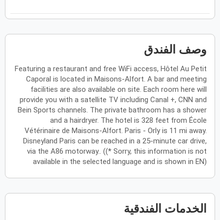
ح
ن
ث
ر
خ
ج
س
فبراير
2027
وصف الفندق
الأحد
الاثنين
الثلاثاء
الأربعاء
الخميس
الجمعة
السبت
ح
ن
ث
ر
خ
ج
س
Featuring a restaurant and free WiFi access, Hôtel Au Petit
Caporal is located in Maisons-Alfort. A bar and meeting
facilities are also available on site. Each room here will
مارس
2027
provide you with a satellite TV including Canal +, CNN and
الأحد
الاثنين
الثلاثاء
الأربعاء
الخميس
الجمعة
السبت
ح
ن
ث
ر
خ
ج
س
Bein Sports channels. The private bathroom has a shower
and a hairdryer. The hotel is 328 feet from École
Vétérinaire de Maisons-Alfort. Paris - Orly is 11 mi away.
Disneyland Paris can be reached in a 25-minute car drive,
أبريل
2027
via the A86 motorway.. ((* Sorry, this information is not
available in the selected language and is shown in EN)
الأحد
الاثنين
الثلاثاء
الأربعاء
الخميس
الجمعة
السبت
ح
ن
ث
ر
خ
ج
س
الخدمات الفندقية
مايو
2027