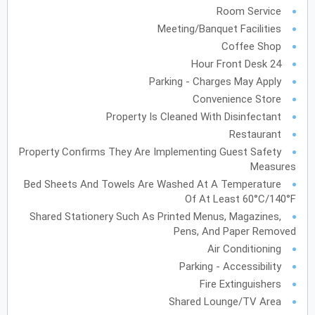
الأحد
الاثنين
الثلاثاء
الأربعاء
الخميس
الجمعة
السبت
ح
ن
ث
ر
خ
ج
س
Room Service
Meeting/Banquet Facilities
Coffee Shop
يونيو
2027
24 Hour Front Desk
الأحد
الاثنين
الثلاثاء
الأربعاء
الخميس
الجمعة
السبت
Parking - Charges May Apply
ح
ن
ث
ر
خ
ج
س
Convenience Store
Property Is Cleaned With Disinfectant
Restaurant
يوليو
2027
Property Confirms They Are Implementing Guest Safety
الأحد
الاثنين
الثلاثاء
الأربعاء
الخميس
الجمعة
السبت
ح
ن
ث
ر
خ
ج
س
Measures
Bed Sheets And Towels Are Washed At A Temperature
Of At Least 60°C/140°F
أغسطس
2027
Shared Stationery Such As Printed Menus, Magazines,
Pens, And Paper Removed
الأحد
الاثنين
الثلاثاء
الأربعاء
الخميس
الجمعة
السبت
ح
ن
ث
ر
خ
ج
س
Air Conditioning
Parking - Accessibility
Fire Extinguishers
سبتمبر
2027
Shared Lounge/TV Area
الأحد
الاثنين
الثلاثاء
الأربعاء
الخميس
الجمعة
السبت
ح
ن
ث
ر
خ
ج
س