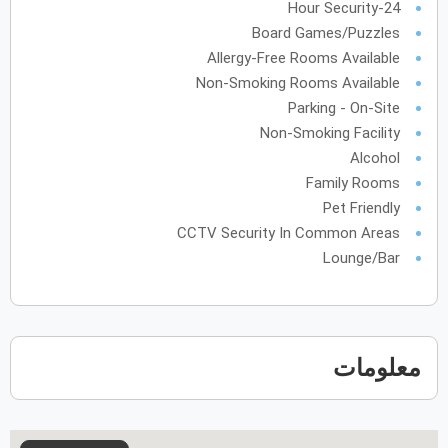
الأحد
الاثنين
الثلاثاء
الأربعاء
الخميس
الجمعة
السبت
ح
ن
ث
ر
خ
ج
س
24-Hour Security
Board Games/Puzzles
Allergy-Free Rooms Available
فبراير
2028
Non-Smoking Rooms Available
Parking - On-Site
الأحد
الاثنين
الثلاثاء
الأربعاء
الخميس
الجمعة
السبت
ح
ن
ث
ر
خ
ج
س
Non-Smoking Facility
Alcohol
Family Rooms
مارس
2028
Pet Friendly
الأحد
الاثنين
الثلاثاء
الأربعاء
الخميس
الجمعة
السبت
ح
ن
ث
ر
خ
ج
س
CCTV Security In Common Areas
Lounge/Bar
أبريل
2028
الأحد
الاثنين
الثلاثاء
الأربعاء
الخميس
الجمعة
السبت
ح
ن
ث
ر
خ
ج
س
معلومات
مايو
2028