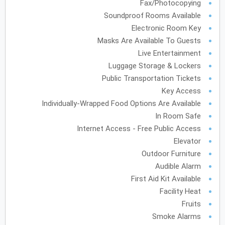
Fax/Photocopying
Soundproof Rooms Available
Electronic Room Key
أكتوبر
2027
Masks Are Available To Guests
Live Entertainment
الأحد
الاثنين
الثلاثاء
الأربعاء
الخميس
الجمعة
السبت
ح
ن
ث
ر
خ
ج
س
Luggage Storage & Lockers
Public Transportation Tickets
نوفمبر
2027
Key Access
Individually-Wrapped Food Options Are Available
الأحد
الاثنين
الثلاثاء
الأربعاء
الخميس
الجمعة
السبت
ح
ن
ث
ر
خ
ج
س
In Room Safe
Internet Access - Free Public Access
Elevator
ديسمبر
2027
Outdoor Furniture
Audible Alarm
الأحد
الاثنين
الثلاثاء
الأربعاء
الخميس
الجمعة
السبت
ح
ن
ث
ر
خ
ج
س
First Aid Kit Available
Facility Heat
Fruits
يناير
2028
Smoke Alarms