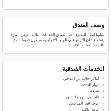
فبراير
2027
الأحد
الاثنين
الثلاثاء
الأربعاء
الخميس
الجمعة
السبت
ح
ن
ث
ر
خ
ج
س
وصف الفندق
ساونا أيضًا، للضيوف في الفندق الخدمات التالية متوفرة: سوف
مارس
2027
يتمتع عشاق التزلج على الجليد الإنجليزية سيكون فريقالفندق
الأحد
الاثنين
الثلاثاء
الأربعاء
الخميس
الجمعة
السبت
بالتحدّث معك باللغة.
ح
ن
ث
ر
خ
ج
س
أبريل
2027
الخدمات الفندقية
الأحد
الاثنين
الثلاثاء
الأربعاء
الخميس
الجمعة
السبت
ح
ن
ث
ر
خ
ج
س
أماكن خالية من التدخين
جهاز التدفئة
شرفة
مايو
2027
أثاث في الهواء الطلق
غرف لغير المدخنين
الأحد
الاثنين
الثلاثاء
الأربعاء
الخميس
الجمعة
السبت
ح
ن
ث
ر
خ
ج
س
غرفة عائلية