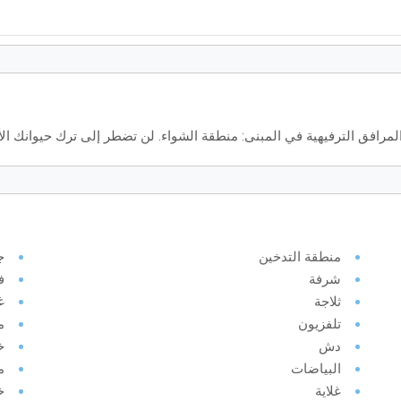
افق الترفيهية في المبنى: منطقة الشواء. لن تضطر إلى ترك حيوانك الأل
منطقة التدخين
ج
شرفة
ف
ثلاجة
غ
تلفزيون
م
دش
خ
البياضات
م
غلاية
خ