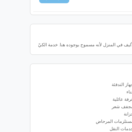
يف في المنزل لأنه مسموح بوجوده هنا. خدمة الكيّ
هاز التدفئة
ناء
رفة عائلية
جفف شعر
زانة
ستلزمات المرحاض
دمات النقل