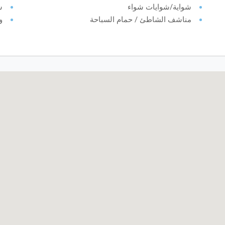
شواية/شوايات شواء
ش
مناشف الشاطئ / حمام السباحة
و