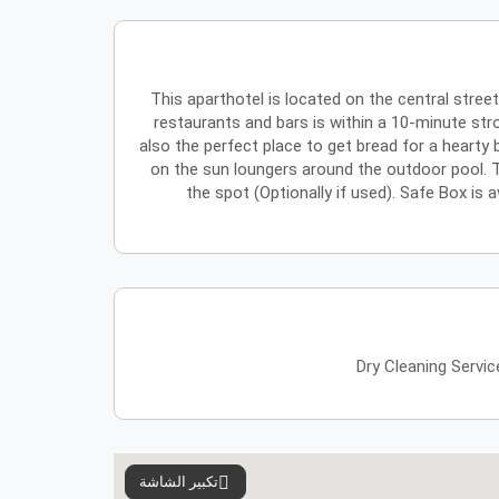
This aparthotel is located on the central stree
restaurants and bars is within a 10-minute stro
also the perfect place to get bread for a hearty 
on the sun loungers around the outdoor pool. The
the spot (Optionally if used). Safe Box is a
Dry Cleaning Servic
تكبير الشاشة