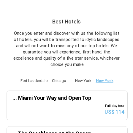
يونيو
2028
Best Hotels
الأحد
الاثنين
الثلاثاء
الأربعاء
الخميس
الجمعة
السبت
ح
ن
ث
ر
خ
ج
س
Once you enter and discover with us the following list
of hotels, you will be transported to idyllic landscapes
and will not want to miss any of our top hotels. We
يوليو
2028
guarantee you will experience, first hand, the
excellence and quality of a five star service, whichever
الأحد
الاثنين
الثلاثاء
الأربعاء
الخميس
الجمعة
السبت
ح
ن
ث
ر
خ
ج
س
choice you make.
أغسطس
2028
Fort Lauderdale
Chicago
New York
New York
الأحد
الاثنين
الثلاثاء
الأربعاء
الخميس
الجمعة
السبت
ح
ن
ث
ر
خ
ج
س
...
Miami Your Way and Open Top
12
11
10
9
8
7
Full day tour
US$ 114
19
18
17
16
15
14
13
26
25
24
23
22
21
20