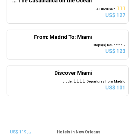
...
The Casablanca on the Ocean
31
30
29
28
27
All inclusive
US$ 127
From: Madrid To: Miami
2 stops(s) Roundtrip
US$ 123
Discover Miami
Include:
Departures from Madrid
US$ 101
US$ 119
Hotels in New Orleans
من