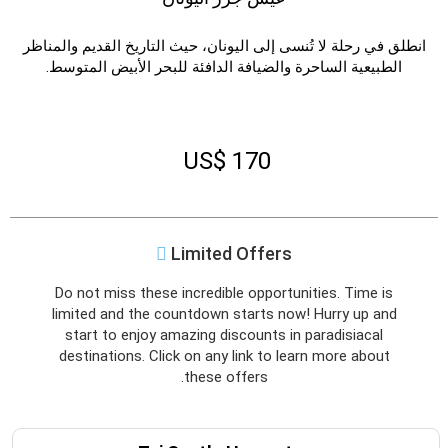
أكتوبر
2027
انطلق في رحلة لا تُنسى إلى اليونان، حيث التاريخ القديم والمناظر
الطبيعية الساحرة والضيافة الدافئة للبحر الأبيض المتوسط.
الأحد
الاثنين
الثلاثاء
الأربعاء
الخميس
الجمعة
السبت
ح
ن
ث
ر
خ
ج
س
نوفمبر
2027
US$ 170
الأحد
الاثنين
الثلاثاء
الأربعاء
الخميس
الجمعة
السبت
ح
ن
ث
ر
خ
ج
س
Limited Offers
ديسمبر
2027
الأحد
الاثنين
الثلاثاء
الأربعاء
الخميس
الجمعة
السبت
Do not miss these incredible opportunities. Time is
ح
ن
ث
ر
خ
ج
س
limited and the countdown starts now! Hurry up and
start to enjoy amazing discounts in paradisiacal
destinations. Click on any link to learn more about
يناير
2028
these offers.
الأحد
الاثنين
الثلاثاء
الأربعاء
الخميس
الجمعة
السبت
ح
ن
ث
ر
خ
ج
س