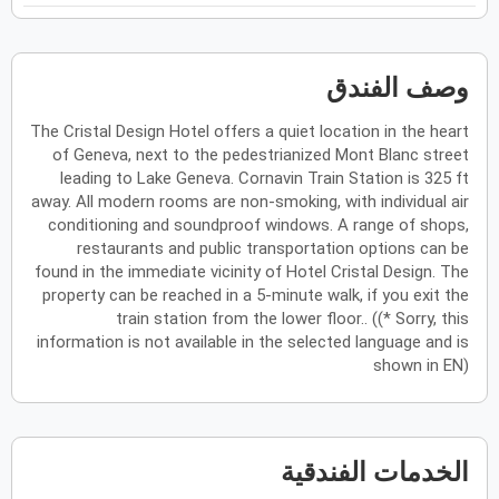
ح
ن
ث
ر
خ
ج
س
فبراير
2027
وصف الفندق
الأحد
الاثنين
الثلاثاء
الأربعاء
الخميس
الجمعة
السبت
ح
ن
ث
ر
خ
ج
س
The Cristal Design Hotel offers a quiet location in the heart
of Geneva, next to the pedestrianized Mont Blanc street
leading to Lake Geneva. Cornavin Train Station is 325 ft
away. All modern rooms are non-smoking, with individual air
مارس
2027
conditioning and soundproof windows. A range of shops,
الأحد
الاثنين
الثلاثاء
الأربعاء
الخميس
الجمعة
السبت
ح
ن
ث
ر
خ
ج
س
restaurants and public transportation options can be
found in the immediate vicinity of Hotel Cristal Design. The
property can be reached in a 5-minute walk, if you exit the
train station from the lower floor.. ((* Sorry, this
أبريل
2027
information is not available in the selected language and is
shown in EN)
الأحد
الاثنين
الثلاثاء
الأربعاء
الخميس
الجمعة
السبت
ح
ن
ث
ر
خ
ج
س
الخدمات الفندقية
مايو
2027