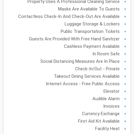
Property Uses A Professional Cleaning Service
Masks Are Available To Guests
Contactless Check-In And Check-Out Are Available
أكتوبر
2027
Luggage Storage & Lockers
Public Transportation Tickets
الأحد
الاثنين
الثلاثاء
الأربعاء
الخميس
الجمعة
السبت
ح
ن
ث
ر
خ
ج
س
Guests Are Provided With Free Hand Sanitizer
Cashless Payment Available
نوفمبر
2027
In Room Safe
Social Distancing Measures Are In Place
الأحد
الاثنين
الثلاثاء
الأربعاء
الخميس
الجمعة
السبت
ح
ن
ث
ر
خ
ج
س
Check-In/Out - Private
Takeout Dining Services Available
Internet Access - Free Public Access
ديسمبر
2027
Elevator
Audible Alarm
الأحد
الاثنين
الثلاثاء
الأربعاء
الخميس
الجمعة
السبت
ح
ن
ث
ر
خ
ج
س
Invoices
Currency Exchange
First Aid Kit Available
يناير
2028
Facility Heat