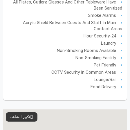
الأحد
الاثنين
الثلاثاء
الأربعاء
الخميس
الجمعة
السبت
ح
ن
ث
ر
خ
ج
س
All Plates, Cutlery, Glasses And Other Tableware Have
Been Sanitized
Smoke Alarms
فبراير
2028
Acrylic Shield Between Guests And Staff In Main
Contact Areas
الأحد
الاثنين
الثلاثاء
الأربعاء
الخميس
الجمعة
السبت
ح
ن
ث
ر
خ
ج
س
24-Hour Security
Laundry
Non-Smoking Rooms Available
مارس
2028
Non-Smoking Facility
Pet Friendly
الأحد
الاثنين
الثلاثاء
الأربعاء
الخميس
الجمعة
السبت
ح
ن
ث
ر
خ
ج
س
CCTV Security In Common Areas
Lounge/Bar
Food Delivery
أبريل
2028
الأحد
الاثنين
الثلاثاء
الأربعاء
الخميس
الجمعة
السبت
ح
ن
ث
ر
خ
ج
س
تكبير الشاشة
مايو
2028