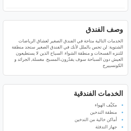
فبراير
2027
الأحد
الاثنين
الثلاثاء
الأربعاء
الخميس
الجمعة
السبت
ح
ن
ث
ر
خ
ج
س
وصف الفندق
الخدمات التالية متاحة في الفندق الصغير لعشاق الرياضات
مارس
2027
الشتوية: لن تحس بالملل لأنك في الفندق الصغير ستجد منطقة
الأحد
الاثنين
الثلاثاء
الأربعاء
الخميس
الجمعة
السبت
للتنزه الفسحات و منطقة الشواء. السياح الذين لا يستطيعون
ح
ن
ث
ر
خ
ج
س
العيش دون السباحة سوف يقدّرون،المسبح. مغسلة, الجرائد و
الكونسييرج
أبريل
2027
الأحد
الاثنين
الثلاثاء
الأربعاء
الخميس
الجمعة
السبت
ح
ن
ث
ر
خ
ج
س
الخدمات الفندقية
مكيِّف الهواء
منطقة التدخين
مايو
2027
أماكن خالية من التدخين
الأحد
الاثنين
الثلاثاء
الأربعاء
الخميس
الجمعة
السبت
ح
ن
ث
ر
خ
ج
س
جهاز التدفئة