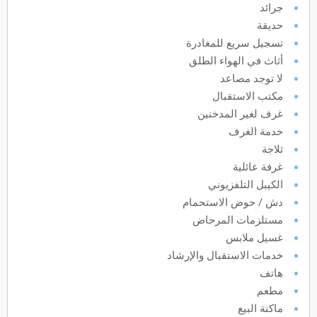
جرائد
حديقة
يونيو
2027
تسجيل سريع للمغادرة
الأحد
الاثنين
الثلاثاء
الأربعاء
الخميس
الجمعة
السبت
ح
ن
ث
ر
خ
ج
س
أثاث في الهواء الطلق
لا توجد مصاعد
مكتب الاستقبال
يوليو
2027
غرف لغير المدخنين
خدمة الغرف
الأحد
الاثنين
الثلاثاء
الأربعاء
الخميس
الجمعة
السبت
ح
ن
ث
ر
خ
ج
س
ثلاجة
غرفة عائلية
الكيبل التلفزيوني
أغسطس
2027
دش / حوض الاستحمام
الأحد
الاثنين
الثلاثاء
الأربعاء
الخميس
الجمعة
السبت
ح
ن
ث
ر
خ
ج
س
مستلزمات المرحاض
غسيل ملابس
خدمات الاستقبال والإرشاد
سبتمبر
2027
هاتف
الأحد
الاثنين
الثلاثاء
الأربعاء
الخميس
الجمعة
السبت
ح
ن
ث
ر
خ
ج
س
مطعم
ماكنة البيع