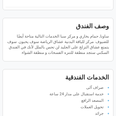
ح
ن
ث
ر
خ
ج
س
فبراير
2027
وصف الفندق
الأحد
الاثنين
الثلاثاء
الأربعاء
الخميس
الجمعة
السبت
ح
ن
ث
ر
خ
ج
س
ساونا, حمام بخاري و مركز سبا الخدمات التالية متاحة أيضًا
للضيوف: مركز للياقة البدنية عشاق الرياضة سوف يحبون. سوف
يتمتع عشاق التزلج على الجليد لن تحس بالملل لأنك في الفندق
مارس
2027
السكني ستجد منطقة للتنزه الفسحات و منطقة الشواء.
الأحد
الاثنين
الثلاثاء
الأربعاء
الخميس
الجمعة
السبت
ح
ن
ث
ر
خ
ج
س
الخدمات الفندقية
أبريل
2027
صراف آلى
الأحد
الاثنين
الثلاثاء
الأربعاء
الخميس
الجمعة
السبت
ح
ن
ث
ر
خ
ج
س
خدمة استقبال على مدار 24 ساعة
المصعد الرافع
تحويل العملات
مايو
2027
جرائد