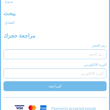
مدونة
26
25
24
23
22
21
20
يبحث
31
30
29
28
27
الفنادق
مراجعة حجزك
رمز الحجز
البريد الالكتورني
المراجعة
Payments accepted include: