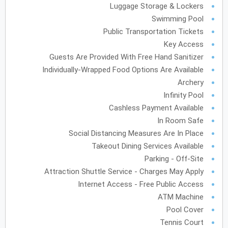
Luggage Storage & Lockers
فبراير
2028
Swimming Pool
Public Transportation Tickets
الأحد
الاثنين
الثلاثاء
الأربعاء
الخميس
الجمعة
السبت
ح
ن
ث
ر
خ
ج
س
Key Access
Guests Are Provided With Free Hand Sanitizer
Individually-Wrapped Food Options Are Available
مارس
2028
Archery
Infinity Pool
الأحد
الاثنين
الثلاثاء
الأربعاء
الخميس
الجمعة
السبت
ح
ن
ث
ر
خ
ج
س
Cashless Payment Available
In Room Safe
Social Distancing Measures Are In Place
أبريل
2028
Takeout Dining Services Available
الأحد
الاثنين
الثلاثاء
الأربعاء
الخميس
الجمعة
السبت
ح
ن
ث
ر
خ
ج
س
Parking - Off-Site
Attraction Shuttle Service - Charges May Apply
Internet Access - Free Public Access
مايو
2028
ATM Machine
الأحد
الاثنين
الثلاثاء
الأربعاء
الخميس
الجمعة
السبت
ح
ن
ث
ر
خ
ج
س
Pool Cover
Tennis Court