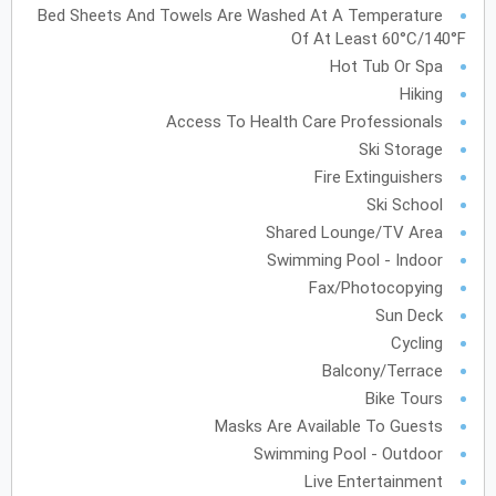
Bed Sheets And Towels Are Washed At A Temperature
Of At Least 60°C/140°F
أكتوبر
2027
Hot Tub Or Spa
الأحد
الاثنين
الثلاثاء
الأربعاء
الخميس
الجمعة
السبت
ح
ن
ث
ر
خ
ج
س
Hiking
Access To Health Care Professionals
Ski Storage
نوفمبر
2027
Fire Extinguishers
الأحد
الاثنين
الثلاثاء
الأربعاء
الخميس
الجمعة
السبت
ح
ن
ث
ر
خ
ج
س
Ski School
Shared Lounge/TV Area
Swimming Pool - Indoor
ديسمبر
2027
Fax/Photocopying
Sun Deck
الأحد
الاثنين
الثلاثاء
الأربعاء
الخميس
الجمعة
السبت
ح
ن
ث
ر
خ
ج
س
Cycling
Balcony/Terrace
Bike Tours
يناير
2028
Masks Are Available To Guests
Swimming Pool - Outdoor
الأحد
الاثنين
الثلاثاء
الأربعاء
الخميس
الجمعة
السبت
ح
ن
ث
ر
خ
ج
س
Live Entertainment