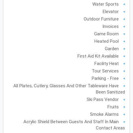
Water Sports
Elevator
يونيو
2028
Outdoor Furniture
الأحد
الاثنين
الثلاثاء
الأربعاء
الخميس
الجمعة
السبت
ح
ن
ث
ر
خ
ج
س
Invoices
Game Room
Heated Pool
Garden
يوليو
2028
First Aid Kit Available
الأحد
الاثنين
الثلاثاء
الأربعاء
الخميس
الجمعة
السبت
ح
ن
ث
ر
خ
ج
س
Facility Heat
Tour Services
Parking - Free
أغسطس
2028
All Plates, Cutlery, Glasses And Other Tableware Have
الأحد
الاثنين
الثلاثاء
الأربعاء
الخميس
الجمعة
السبت
ح
ن
ث
ر
خ
ج
س
Been Sanitized
Ski Pass Vendor
12
11
10
9
8
Fruits
Smoke Alarms
19
18
17
16
15
14
13
Acrylic Shield Between Guests And Staff In Main
Contact Areas
26
25
24
23
22
21
20