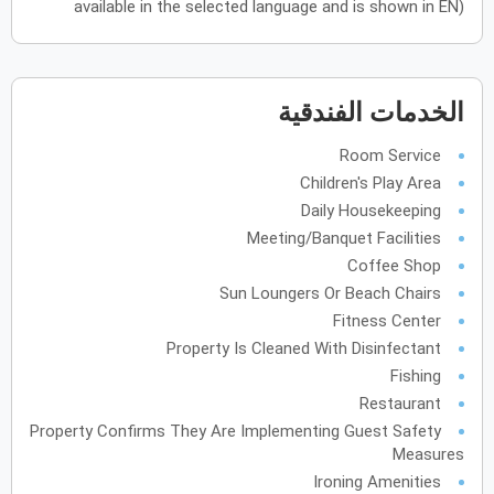
available in the selected language and is shown in EN)
يونيو
2027
الأحد
الاثنين
الثلاثاء
الأربعاء
الخميس
الجمعة
السبت
ح
ن
ث
ر
خ
ج
س
الخدمات الفندقية
Room Service
يوليو
2027
Children's Play Area
Daily Housekeeping
الأحد
الاثنين
الثلاثاء
الأربعاء
الخميس
الجمعة
السبت
ح
ن
ث
ر
خ
ج
س
Meeting/Banquet Facilities
Coffee Shop
أغسطس
2027
Sun Loungers Or Beach Chairs
Fitness Center
الأحد
الاثنين
الثلاثاء
الأربعاء
الخميس
الجمعة
السبت
ح
ن
ث
ر
خ
ج
س
Property Is Cleaned With Disinfectant
Fishing
سبتمبر
2027
Restaurant
Property Confirms They Are Implementing Guest Safety
الأحد
الاثنين
الثلاثاء
الأربعاء
الخميس
الجمعة
السبت
ح
ن
ث
ر
خ
ج
س
Measures
Ironing Amenities