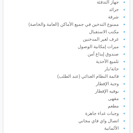
جهاز التدفئة
جرائد
يونيو
2027
شرفة
الأحد
الاثنين
الثلاثاء
الأربعاء
الخميس
الجمعة
السبت
ح
ن
ث
ر
خ
ج
س
ممنوع التدخين في جميع الأماكن (العامة والخاصة)
مكتب الاستقبال
غرف لغير المدخنين
ميزات إمكانية الوصول
يوليو
2027
صندوق إيداع آمن
الأحد
الاثنين
الثلاثاء
الأربعاء
الخميس
الجمعة
السبت
ح
ن
ث
ر
خ
ج
س
تلميع الأحذية
حانة/بار
قائمة النظام الغذائي (عند الطلب)
أغسطس
2027
وجبة الإفطار
الأحد
الاثنين
الثلاثاء
الأربعاء
الخميس
الجمعة
السبت
ح
ن
ث
ر
خ
ج
س
بوفيه الإفطار
مقهى
مطعم
سبتمبر
2027
وجبات غداء جاهزة
الأحد
الاثنين
الثلاثاء
الأربعاء
الخميس
الجمعة
السبت
ح
ن
ث
ر
خ
ج
س
اتصال واي فاي مجاني
الألمانية