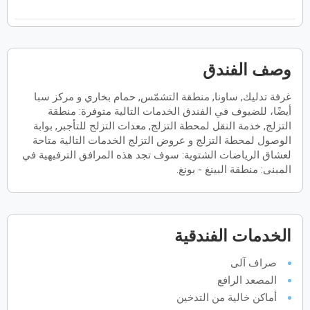
فبراير
2027
الأحد
الاثنين
الثلاثاء
الأربعاء
الخميس
الجمعة
السبت
ح
ن
ث
ر
خ
ج
س
وصف الفندق
غرفة تدليك, ساونا, منطقة التشمّس, حمام بخاري و مركز سبا
مارس
2027
أيضًا، للضيوف في الفندق الخدمات التالية متوفرة: منطقة
الأحد
الاثنين
الثلاثاء
الأربعاء
الخميس
الجمعة
السبت
التزلج, خدمة النقل لمحطة التزلج, معدات التزلج للتأجبر, بوابة
ح
ن
ث
ر
خ
ج
س
الوصول لمحطة التزلج و عروض التزلج الخدمات التالية متاحة
لعشاق الرياضات الشتوية: سوف تجد هذه المرافق الترفيهية في
المبنى: منطقة البينغ - بونغ.
أبريل
2027
الأحد
الاثنين
الثلاثاء
الأربعاء
الخميس
الجمعة
السبت
ح
ن
ث
ر
خ
ج
س
الخدمات الفندقية
صراف آلى
مايو
2027
المصعد الرافع
الأحد
الاثنين
الثلاثاء
الأربعاء
الخميس
الجمعة
السبت
ح
ن
ث
ر
خ
ج
س
أماكن خالية من التدخين