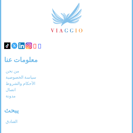
Footer
31
30
29
28
27
Links
معلومات عنا
من نحن
سياسة الخصوصية
الأحكام والشروط
اتصال
مدونة
يبحث
الفنادق