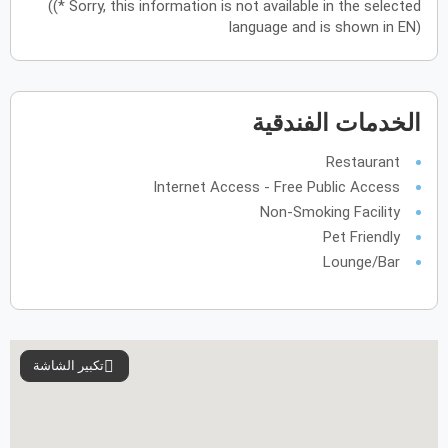
((* Sorry, this information is not available in the selected
language and is shown in EN)
يونيو
2027
الأحد
الاثنين
الثلاثاء
الأربعاء
الخميس
الجمعة
السبت
ح
ن
ث
ر
خ
ج
س
الخدمات الفندقية
يوليو
2027
Restaurant
Internet Access - Free Public Access
الأحد
الاثنين
الثلاثاء
الأربعاء
الخميس
الجمعة
السبت
ح
ن
ث
ر
خ
ج
س
Non-Smoking Facility
Pet Friendly
أغسطس
2027
Lounge/Bar
الأحد
الاثنين
الثلاثاء
الأربعاء
الخميس
الجمعة
السبت
ح
ن
ث
ر
خ
ج
س
سبتمبر
2027
تكبير الشاشة
الأحد
الاثنين
الثلاثاء
الأربعاء
الخميس
الجمعة
السبت
ح
ن
ث
ر
خ
ج
س