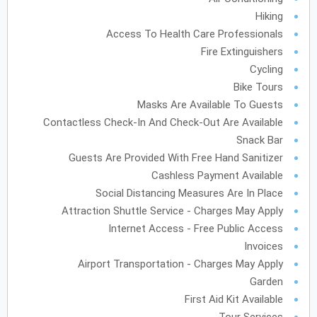
Hiking
أكتوبر
2027
Access To Health Care Professionals
الأحد
الاثنين
الثلاثاء
الأربعاء
الخميس
الجمعة
السبت
ح
ن
ث
ر
خ
ج
س
Fire Extinguishers
Cycling
Bike Tours
نوفمبر
2027
Masks Are Available To Guests
Contactless Check-In And Check-Out Are Available
الأحد
الاثنين
الثلاثاء
الأربعاء
الخميس
الجمعة
السبت
ح
ن
ث
ر
خ
ج
س
Snack Bar
Guests Are Provided With Free Hand Sanitizer
Cashless Payment Available
ديسمبر
2027
Social Distancing Measures Are In Place
الأحد
الاثنين
الثلاثاء
الأربعاء
الخميس
الجمعة
السبت
ح
ن
ث
ر
خ
ج
س
Attraction Shuttle Service - Charges May Apply
Internet Access - Free Public Access
Invoices
Airport Transportation - Charges May Apply
يناير
2028
Garden
الأحد
الاثنين
الثلاثاء
الأربعاء
الخميس
الجمعة
السبت
ح
ن
ث
ر
خ
ج
س
First Aid Kit Available