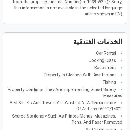
from the property. License Number(s): 1039592. ((* Sorry,
this information is not available in the selected language
يونيو
2027
and is shown in EN)
الأحد
الاثنين
الثلاثاء
الأربعاء
الخميس
الجمعة
السبت
ح
ن
ث
ر
خ
ج
س
الخدمات الفندقية
يوليو
2027
Car Rental
الأحد
الاثنين
الثلاثاء
الأربعاء
الخميس
الجمعة
السبت
ح
ن
ث
ر
خ
ج
س
Cooking Class
Beachfront
Property Is Cleaned With Disinfectant
أغسطس
2027
Fishing
الأحد
الاثنين
الثلاثاء
الأربعاء
الخميس
الجمعة
السبت
ح
ن
ث
ر
خ
ج
س
Property Confirms They Are Implementing Guest Safety
Measures
Bed Sheets And Towels Are Washed At A Temperature
سبتمبر
2027
Of At Least 60°C/140°F
Shared Stationery Such As Printed Menus, Magazines,
الأحد
الاثنين
الثلاثاء
الأربعاء
الخميس
الجمعة
السبت
ح
ن
ث
ر
خ
ج
س
Pens, And Paper Removed
Air Conditioning