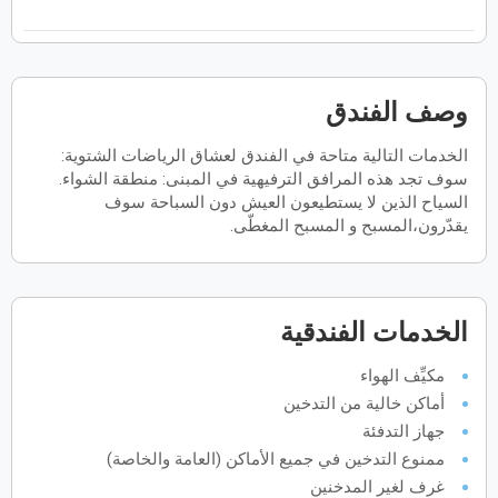
فبراير
2027
الأحد
الاثنين
الثلاثاء
الأربعاء
الخميس
الجمعة
السبت
ح
ن
ث
ر
خ
ج
س
وصف الفندق
الخدمات التالية متاحة في الفندق لعشاق الرياضات الشتوية:
مارس
2027
سوف تجد هذه المرافق الترفيهية في المبنى: منطقة الشواء.
الأحد
الاثنين
الثلاثاء
الأربعاء
الخميس
الجمعة
السبت
السياح الذين لا يستطيعون العيش دون السباحة سوف
ح
ن
ث
ر
خ
ج
س
يقدّرون،المسبح و المسبح المغطّى.
أبريل
2027
الخدمات الفندقية
الأحد
الاثنين
الثلاثاء
الأربعاء
الخميس
الجمعة
السبت
ح
ن
ث
ر
خ
ج
س
مكيِّف الهواء
أماكن خالية من التدخين
مايو
2027
جهاز التدفئة
ممنوع التدخين في جميع الأماكن (العامة والخاصة)
الأحد
الاثنين
الثلاثاء
الأربعاء
الخميس
الجمعة
السبت
ح
ن
ث
ر
خ
ج
س
غرف لغير المدخنين