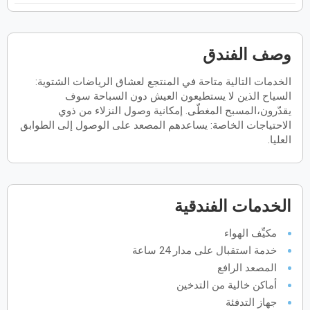
فبراير
2027
الأحد
الاثنين
الثلاثاء
الأربعاء
الخميس
الجمعة
السبت
ح
ن
ث
ر
خ
ج
س
وصف الفندق
الخدمات التالية متاحة في المنتجع لعشاق الرياضات الشتوية:
السياح الذين لا يستطيعون العيش دون السباحة سوف
مارس
2027
يقدّرون،المسبح المغطّى. إمكانية وصول النزلاء من ذوي
الاحتياجات الخاصة: يساعدهم المصعد على الوصول إلى الطوابق
الأحد
الاثنين
الثلاثاء
الأربعاء
الخميس
الجمعة
السبت
ح
ن
ث
ر
خ
ج
س
العليا.
أبريل
2027
الخدمات الفندقية
الأحد
الاثنين
الثلاثاء
الأربعاء
الخميس
الجمعة
السبت
ح
ن
ث
ر
خ
ج
س
مكيِّف الهواء
خدمة استقبال على مدار 24 ساعة
مايو
2027
المصعد الرافع
أماكن خالية من التدخين
الأحد
الاثنين
الثلاثاء
الأربعاء
الخميس
الجمعة
السبت
ح
ن
ث
ر
خ
ج
س
جهاز التدفئة